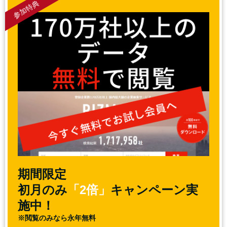
参加特典
期間限定
初月のみ
「2倍」
キャンペーン実
施中！
※閲覧のみなら永年無料